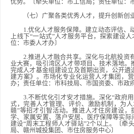
优势。〔牵头单位：市工信局；责任单位：
（七）广聚各类优秀人才，提升创新创
1.优化人才服务保障。建立动态评估、动
上线下“一站式”人才服务平台，探索建设
位：市委人才办〕
2.推进人才融合共享。深化与北航投资有
业大赛，吸引湾区人才带项目、技术落地。
完成人才基金组建设立及首期出资，公开遴
建方案》。市场化专业化运营人才集团，营
办；责任单位：市科技局、市国资委、市政
3.不断优化引才安才措施。深化“政府用人
式，完善人才管理、评价、激励机制，为人才
赣”等招才引智活动。推进人才住房建设，
学、家属安置、落户安居、医疗保障等实际问
建设“周末工程师人才驿站”2个以上。〔
局、赣州城投集团、市住房服务中心〕