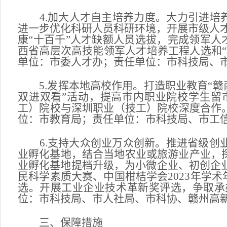
4.加大人才自主培养力度。大力引进培养
进一步优化科研人员科研环境，开展市级人才
康“十百千”人才缺额人员选拔，完成领军人才1
西省高层次高技能领军人才培养工程人选和
单位：市委人才办；责任单位：市科技局、
5.发挥本地高校作用。打造职业教育“赣
双进双看”活动，提高市内职业院校学生留
工）院校与深圳职业（技工）院校深度合作。
位：市教育局；责任单位：市科技局、市工
6.支持大众创业万众创新。推进省级创业
业孵化基地，结合当地农业或旅游业产业，
业孵化基地提档升级，为小微企业、初创企业
民科学素质大赛、中国柑桔学会2023年学
选。开展工业企业技术革新奖评选，争取承
位：市科技局、市人社局、市科协、赣州高
三、保障措施