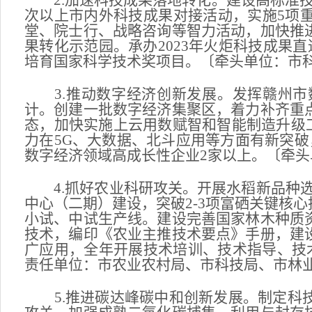
2.加速科技成果落地转化。建设高标准技
次以上市内外科技成果对接活动，实施5项
堂、院士行、战略咨询等智力活动，加快推
果转化示范园。承办2023年火炬科技成果
培育国家科学技术奖项目。〔牵头单位：市
3.推动数字经济创新发展。发挥赣州市
计。创建一批数字经济集聚区，着力补齐重
态，加快实施上云用数赋智和智能制造升级工
力在5G、大数据、北斗应用等方面有新突
数字经济领域高成长性企业2家以上。〔牵
4.抓好农业科研攻关。开展水稻新品种选
中心（二期）建设，突破2-3项富硒关键核
小试、中试生产线。建设完善国家林木种质
技术，编印《农业主推技术要点》手册，建
广应用，全年开展技术培训、技术指导、技
责任单位：市农业农村局、市科技局、市林
5.推进碳达峰碳中和创新发展。制定科技