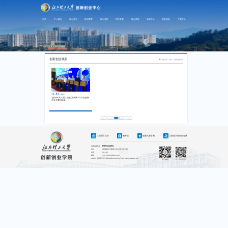
首页
中心概况
双创动态
双创教育
双创基地
学科竞赛
双创成果
实训中心
双创政策
下载中心
创新创业项目
当前位置：首页 > 创新创业项目
16
03
/
/
2022
“建行杯”第八届江西省“互联网+”大学生创新
创业大赛启动会
首页
上页
1
下页
尾页
江西理工大学
教务处
创新大赛官网
江西省大创项目官网
创业服务热线
0797-8312891
地址
江西省赣州市客家大道1958号 匠心楼
电话
341000
邮箱
2367645005@qq.com
©2017 江西理工大学 赣ICP备05002434号 All Rights Reserved
官方微信
扫一扫进入手机