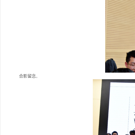
合影留念
。