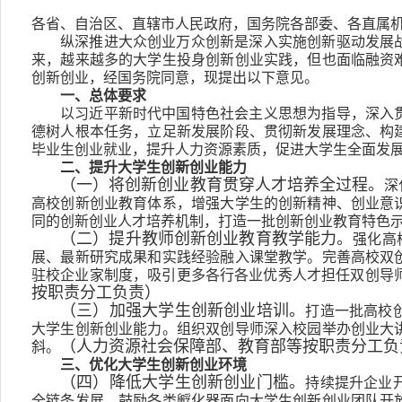
各省、自治区、直辖市人民政府，国务院各部委、各直属
纵深推进大众创业万众创新是深入实施创新驱动发展
来，越来越多的大学生投身创新创业实践，但也面临融资
创新创业，经国务院同意，现提出以下意见。
一、总体要求
以习近平新时代中国特色社会主义思想为指导，深入
德树人根本任务，立足新发展阶段、贯彻新发展理念、构
毕业生创业就业，提升人力资源素质，促进大学生全面发
二、提升大学生创新创业能力
深
（一）将创新创业教育贯穿人才培养全过程。
高校创新创业教育体系，增强大学生的创新精神、创业意
同的创新创业人才培养机制，打造一批创新创业教育特色
强化高
（二）提升教师创新创业教育教学能力。
展、最新研究成果和实践经验融入课堂教学。完善高校双
驻校企业家制度，吸引更多各行各业优秀人才担任双创导
按职责分工负责）
打造一批高校
（三）加强大学生创新创业培训。
大学生创新创业能力。组织双创导师深入校园举办创业大
斜。
（人力资源社会保障部、教育部等按职责分工负
三、优化大学生创新创业环境
持续提升企业
（四）降低大学生创新创业门槛。
全链条发展，鼓励各类孵化器面向大学生创新创业团队开