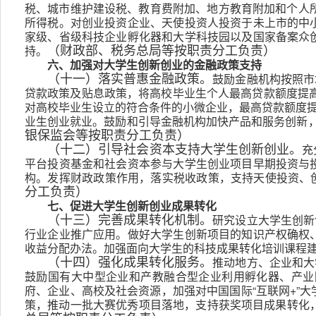
税、城市维护建设税、教育费附加、地方教育附加和个人
所得税。对创业投资企业、天使投资人投资于未上市的中
家级、省级科技企业孵化器和大学科技园以及国家备案众
持。
（财政部、税务总局等按职责分工负责）
六、加强对大学生创新创业的金融政策支持
鼓励金融机构按照市
（十一）落实普惠金融政策。
贷款政策及贴息政策，将高校毕业生个人最高贷款额度提高
对高校毕业生设立的符合条件的小微企业，最高贷款额度提
业生创业就业。鼓励和引导金融机构加快产品和服务创新
银保监会等按职责分工负责）
充
（十二）引导社会资本支持大学生创新创业。
平台投资基金和社会资本参与大学生创业项目早期投资与
构。发挥财政政策作用，落实税收政策，支持天使投资、
分工负责）
七、促进大学生创新创业成果转化
研究设立大学生创新
（十三）完善成果转化机制。
行业企业推广应用。做好大学生创新项目的知识产权确权
收益分配办法。加强面向大学生的科技成果转化培训课程
推动地方、企业和大
（十四）强化成果转化服务。
鼓励国有大中型企业和产教融合型企业利用孵化器、产业
府、企业、高校及社会资源，加强对中国国际“互联网+”
策，推动一批大赛优秀项目落地，支持获奖项目成果转化