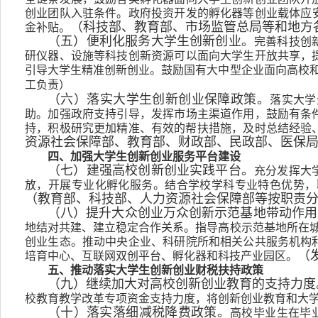
创业团队入驻条件。政府投资开发的孵化器等创业载体应
金补贴。
（科技部、教育部、市场监管总局等和地方
完善科技创
（五）便利化服务大学生创新创业。
研仪器、设施等科技创新资源可以面向大学生开放共享，
引导大学生精准创新创业。鼓励国有大中型企业面向高校和
工负责）
落实大学
（六）落实大学生创新创业保障政策。
助。加强政府支持引导，发挥市场主渠道作用，鼓励有条
持，积极研究更加精准、有效的帮扶措施，及时总结经验、
资源社会保障部、教育部、财政部、民政部、医保
四、加强大学生创新创业服务平台建设
充分发挥大
（七）建强高校创新创业实践平台。
放，开展专业化孵化服务。结合学校学科专业特色优势，
（教育部、科技部、人力资源社会保障部等按职责
（八）提升大众创业万众创新示范基地带动作用
地结对共建、建立稳定合作关系。指导高校示范基地所在城
创业生态。推动中央企业、科研院所和相关公共服务机构
培育中心、互联网双创平台、孵化器和科技产业园区。
（
五、推动落实大学生创新创业财税扶持政策
（九）继续加大对高校创新创业教育的支持力度
校教育教学改革专项资金支持力度，将创新创业教育和大
高校毕业生在毕
（十）落实落细减税降费政策。